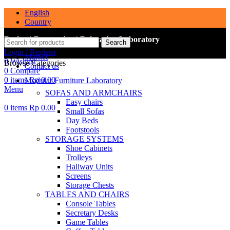
English
Country
Design | Renovation | Relocation Laboratory
Search
Login / Register
Market
0
Wishlist
Browse Categories
Contact us
0
Compare
0
items
Rp
0.00
Modular Furniture Laboratory
Menu
SOFAS AND ARMCHAIRS
Easy chairs
0
items
Rp
0.00
Small Sofas
Day Beds
Footstools
STORAGE SYSTEMS
Shoe Cabinets
Trolleys
Hallway Units
Screens
Storage Chests
TABLES AND CHAIRS
Console Tables
Secretary Desks
Game Tables