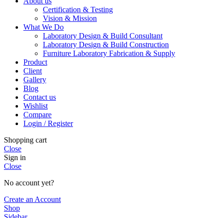
About us
Certification & Testing
Vision & Mission
What We Do
Laboratory Design & Build Consultant
Laboratory Design & Build Construction
Furniture Laboratory Fabrication & Supply
Product
Client
Gallery
Blog
Contact us
Wishlist
Compare
Login / Register
Shopping cart
Close
Sign in
Close
No account yet?
Create an Account
Shop
Sidebar