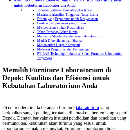
untuk Kebutuhan Laboratorium Anda
Tersedia Berbagai Jenis Meja dan Kursi
Material Berkualitas Tinggi dan Tahan Lama
Desain yang Ergonomis untuk Kenyamanan
Fasilitas Penyimpanan yang Efisien
Menyediakan Pilihan Kustomisasi
Tahan Terhadap Bahan Kimia
Mematuhi Standar Keselamatan Laboratorium
Mudah Dibersihkan dan Dirawat
Menawarkan Harga Kompetitif
Melayani Pengiriman dan Pemasangan
PT. LAB Technologi Indonesia: Solusi Furniture Laboratorium
Terpercaya
Memilih Furniture Laboratorium di
Depok: Kualitas dan Efisiensi untuk
Kebutuhan Laboratorium Anda
Di era modern ini, keberadaan furniture
laboratorium
yang
berkualitas sangat penting, terutama di kota-kota berkembang seperti
Depok. Dengan banyaknya institusi pendidikan dan penelitian yang
bermunculan, kebutuhan akan furnitur yang sesuai untuk
laboratorium semakin meningkat. Furniture laboratorium tidak