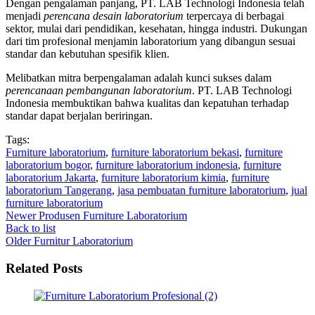
Dengan pengalaman panjang, PT. LAB Technologi Indonesia telah
menjadi
perencana desain laboratorium
terpercaya di berbagai
sektor, mulai dari pendidikan, kesehatan, hingga industri. Dukungan
dari tim profesional menjamin laboratorium yang dibangun sesuai
standar dan kebutuhan spesifik klien.
Melibatkan mitra berpengalaman adalah kunci sukses dalam
perencanaan pembangunan laboratorium
. PT. LAB Technologi
Indonesia membuktikan bahwa kualitas dan kepatuhan terhadap
standar dapat berjalan beriringan.
Tags:
Furniture laboratorium
,
furniture laboratorium bekasi
,
furniture
laboratorium bogor
,
furniture laboratorium indonesia
,
furniture
laboratorium Jakarta
,
furniture laboratorium kimia
,
furniture
laboratorium Tangerang
,
jasa pembuatan furniture laboratorium
,
jual
furniture laboratorium
Newer
Produsen Furniture Laboratorium
Back to list
Older
Furnitur Laboratorium
Related Posts