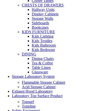
Coffee Tables
CHESTS OF DRAWERS
Hallway Units
Display Cabinets
Storage Walls
Sideboards
Bookcases
KIDS FURNITURE
Kids Lighting
Kids Textiles
Kids Bathroom
Kids Bedroom
DINING
Dining Chairs
Tea & Coffee
Table Linen
Glassware
Storage Laboratory System
Flammable Storage Cabinet
Acid Storage Cabinet
Exhaust Hood Laboratory
Laboratory Top Surface Product
Topsurf
Toppline
Safety Equipment