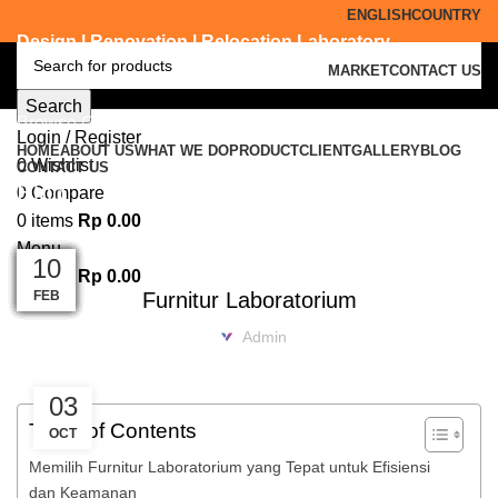
ENGLISH
COUNTRY
Design | Renovation | Relocation Laboratory
MARKET
CONTACT US
Search
Browse Categories
Login / Register
HOME
ABOUT US
WHAT WE DO
PRODUCT
CLIENT
GALLERY
BLOG
0
Wishlist
CONTACT US
Blog
0
Compare
0
items
Rp
0.00
FURNITURE LABORATORIUM
Menu
07
06
03
02
12
10
08
05
07
05
10
11
0
items
Rp
0.00
MAR
MAR
APR
APR
JUN
FEB
FEB
SEP
SEP
SEP
FEB
JUL
Furnitur Laboratorium
Admin
03
Table of Contents
OCT
Memilih Furnitur Laboratorium yang Tepat untuk Efisiensi
dan Keamanan