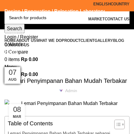
ENGLISH
COUNTRY
Design | Renovation | Relocation Laboratory
MARKET
CONTACT US
Search
Browse Categories
Login / Register
HOME
ABOUT US
WHAT WE DO
PRODUCT
CLIENT
GALLERY
BLOG
0
Wishlist
CONTACT US
Blog
0
Compare
0
items
Rp
0.00
FLAMMABLE CABINET
Menu
08
07
06
05
04
03
02
14
13
10
09
07
0
items
Rp
0.00
Lemari Penyimpanan Bahan Mudah Terbakar
MAR
MAR
MAR
MAR
MAR
MAR
AUG
APR
FEB
FEB
FEB
FEB
Admin
08
MAR
Table of Contents
Lemari Penyimpanan Bahan Mudah Terbakar sebagai