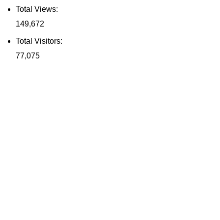
Total Views:
149,672
Total Visitors:
77,075
Contact Us
0811-8581-873
0812-9384-6364
021-8371-8685
salesasia@labtech-indonesia.com
Good Deal