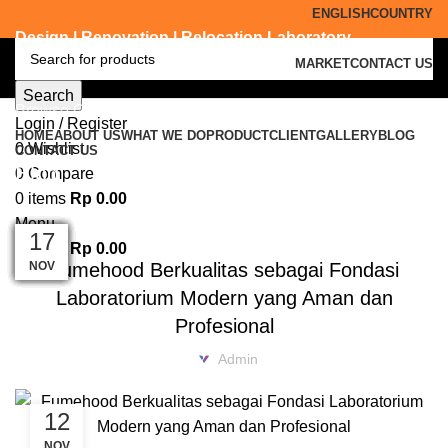
ENGLISH
COUNTRY
Design | Renovation | Relocation Laboratory
MARKET
CONTACT US
Search
Browse Categories
Login / Register
HOME
ABOUT US
WHAT WE DO
PRODUCT
CLIENT
GALLERY
BLOG
0
Wishlist
CONTACT US
Blog
0
Compare
0
items
Rp
0.00
,
BLOG
FUME HOOD
Menu
07
06
03
02
10
09
05
04
03
02
01
17
0
items
Rp
0.00
MAR
MAR
APR
APR
DEC
DEC
DEC
DEC
DEC
NOV
FEB
FEB
Fumehood Berkualitas sebagai Fondasi
Laboratorium Modern yang Aman dan
Profesional
Admin
12
NOV