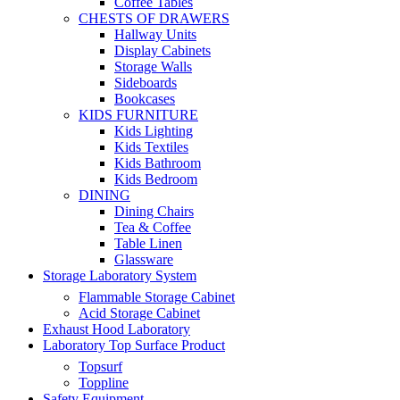
Coffee Tables
CHESTS OF DRAWERS
Hallway Units
Display Cabinets
Storage Walls
Sideboards
Bookcases
KIDS FURNITURE
Kids Lighting
Kids Textiles
Kids Bathroom
Kids Bedroom
DINING
Dining Chairs
Tea & Coffee
Table Linen
Glassware
Storage Laboratory System
Flammable Storage Cabinet
Acid Storage Cabinet
Exhaust Hood Laboratory
Laboratory Top Surface Product
Topsurf
Toppline
Safety Equipment