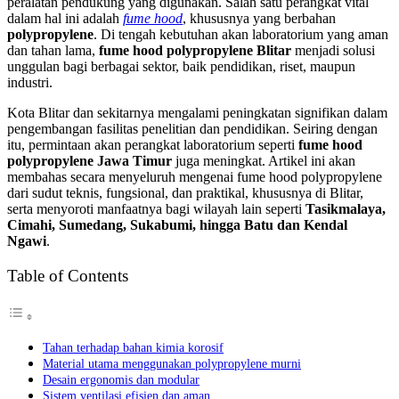
peralatan pendukung yang digunakan. Salah satu perangkat vital
dalam hal ini adalah
fume hood
, khususnya yang berbahan
polypropylene
. Di tengah kebutuhan akan laboratorium yang aman
dan tahan lama,
fume hood polypropylene Blitar
menjadi solusi
unggulan bagi berbagai sektor, baik pendidikan, riset, maupun
industri.
Kota Blitar dan sekitarnya mengalami peningkatan signifikan dalam
pengembangan fasilitas penelitian dan pendidikan. Seiring dengan
itu, permintaan akan perangkat laboratorium seperti
fume hood
polypropylene Jawa Timur
juga meningkat. Artikel ini akan
membahas secara menyeluruh mengenai fume hood polypropylene
dari sudut teknis, fungsional, dan praktikal, khususnya di Blitar,
serta menyoroti manfaatnya bagi wilayah lain seperti
Tasikmalaya,
Cimahi, Sumedang, Sukabumi, hingga Batu dan Kendal
Ngawi
.
Table of Contents
Tahan terhadap bahan kimia korosif
Material utama menggunakan polypropylene murni
Desain ergonomis dan modular
Sistem ventilasi efisien dan aman