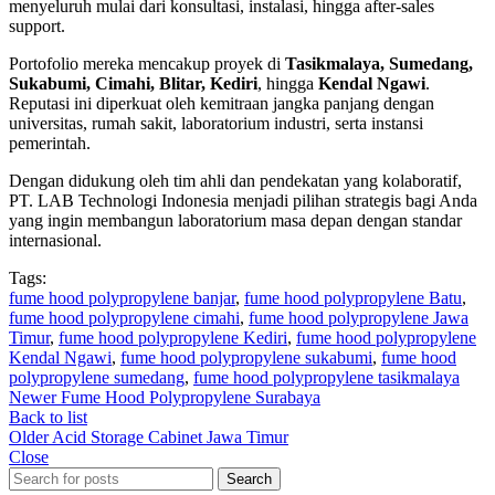
menyeluruh mulai dari konsultasi, instalasi, hingga after-sales
support.
Portofolio mereka mencakup proyek di
Tasikmalaya, Sumedang,
Sukabumi, Cimahi, Blitar, Kediri
, hingga
Kendal Ngawi
.
Reputasi ini diperkuat oleh kemitraan jangka panjang dengan
universitas, rumah sakit, laboratorium industri, serta instansi
pemerintah.
Dengan didukung oleh tim ahli dan pendekatan yang kolaboratif,
PT. LAB Technologi Indonesia menjadi pilihan strategis bagi Anda
yang ingin membangun laboratorium masa depan dengan standar
internasional.
Tags:
fume hood polypropylene banjar
,
fume hood polypropylene Batu
,
fume hood polypropylene cimahi
,
fume hood polypropylene Jawa
Timur
,
fume hood polypropylene Kediri
,
fume hood polypropylene
Kendal Ngawi
,
fume hood polypropylene sukabumi
,
fume hood
polypropylene sumedang
,
fume hood polypropylene tasikmalaya
Newer
Fume Hood Polypropylene Surabaya
Back to list
Older
Acid Storage Cabinet Jawa Timur
Close
Search