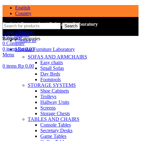
English
Country
Design | Renovation | Relocation Laboratory
Search
Login / Register
Market
0
Wishlist
Browse Categories
Contact us
0
Compare
0
items
Rp
0.00
Modular Furniture Laboratory
Menu
SOFAS AND ARMCHAIRS
Easy chairs
0
items
Rp
0.00
Small Sofas
Day Beds
Footstools
STORAGE SYSTEMS
Shoe Cabinets
Trolleys
Hallway Units
Screens
Storage Chests
TABLES AND CHAIRS
Console Tables
Secretary Desks
Game Tables