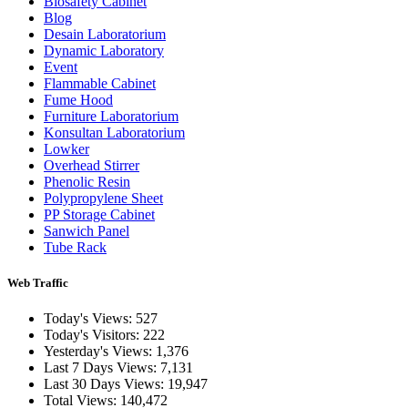
Biosafety Cabinet
Blog
Desain Laboratorium
Dynamic Laboratory
Event
Flammable Cabinet
Fume Hood
Furniture Laboratorium
Konsultan Laboratorium
Lowker
Overhead Stirrer
Phenolic Resin
Polypropylene Sheet
PP Storage Cabinet
Sanwich Panel
Tube Rack
Web Traffic
Today's Views:
527
Today's Visitors:
222
Yesterday's Views:
1,376
Last 7 Days Views:
7,131
Last 30 Days Views:
19,947
Total Views:
140,472