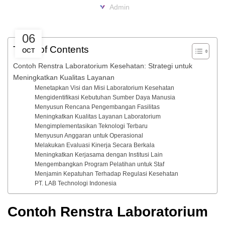
Admin
Modular Furniture Laboratory
Storage Laboratory System
06
Exhaust Hood Laboratory
Table of Contents
OCT
Laboratory Top Surface Product
Contoh Renstra Laboratorium Kesehatan: Strategi untuk
Meningkatkan Kualitas Layanan
Safety Equipment
Menetapkan Visi dan Misi Laboratorium Kesehatan
Biosafety Cabinet
Mengidentifikasi Kebutuhan Sumber Daya Manusia
Menyusun Rencana Pengembangan Fasilitas
GMP 15-10 Air Shower
Meningkatkan Kualitas Layanan Laboratorium
Mengimplementasikan Teknologi Terbaru
Menyusun Anggaran untuk Operasional
Melakukan Evaluasi Kinerja Secara Berkala
Meningkatkan Kerjasama dengan Institusi Lain
Mengembangkan Program Pelatihan untuk Staf
Menjamin Kepatuhan Terhadap Regulasi Kesehatan
PT. LAB Technologi Indonesia
Contoh Renstra Laboratorium