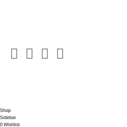
Gallery
Blog
Contact us
Connect
JOIN OUR NEWSLETTER NOW
Copyright © 2023 PT
LAB Technologi Indonesia
. All Rights
Reserved.
Konsultan Desain & Furniture
Laboratorium
Shop
Sidebar
0
Wishlist